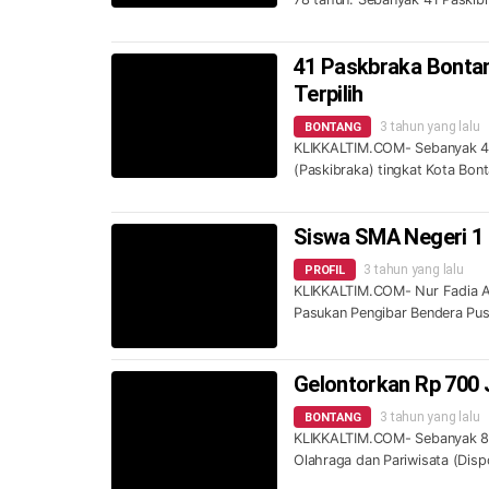
41 Paskbraka Bontan
Terpilih
3 tahun yang lalu
BONTANG
KLIKKALTIM.COM- Sebanyak 41 
(Paskibraka) tingkat Kota Bon
Siswa SMA Negeri 1 
3 tahun yang lalu
PROFIL
KLIKKALTIM.COM- Nur Fadia Ag
Pasukan Pengibar Bendera Pus
Gelontorkan Rp 700 
3 tahun yang lalu
BONTANG
KLIKKALTIM.COM- Sebanyak 80
Olahraga dan Pariwisata (Di