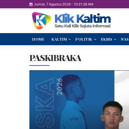
Jum'at, 7 Agustus 2026
-
10:31:30 AM
HOME
KALTIM
POLITIK
EKBIS
NAS
PASKIBRAKA