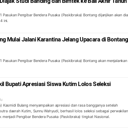
Diajak Studi Banding dan Bimtek ke Bali Akhir Tahun
Pasukan Pengibar Bendera Pusaka (Paskibraka) Bontang dijanjikan akan dia
4 ini.
ng Mulai Jalani Karantina Jelang Upacara di Bontan
 Pasukan Pengibar Bendera Pusaka (Paskibraka) Bontang akan menjalankan
.
 Bupati Apresiasi Siswa Kutim Lolos Seleksi
lu
im) Kasmidi Bulang menyampaikan apresiasi dan rasa bangganya setelah
tra daerah Kutim, Sunnu Wahyudi, berhasil lolos seleksi sebagai perwakilan
uk menjadi Pengibar Bendera Pusaka (Paskibraka) tingkat Nasional.