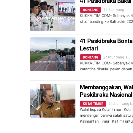
41 Paskibraka Bakal 
1 tahun yang lalu
BONTANG
KLIKKALTIM.COM- Sebanyak 41 
studi banding ke Bali akhir 202
41 Paskibraka Bonta
Lestari
2 tahun yang lalu
BONTANG
KLIKKALTIM.COM- Sebanyak 41
karantina dimulai pekan depan
Membanggakan, Wakil
Paskibraka Nasional
2 tahun yang la
KUTAI TIMUR
Wakil Bupati Kutai Timur (Kut
mendengar bahwa salah satu pu
Kalimantan Timur (Kaltim) unt