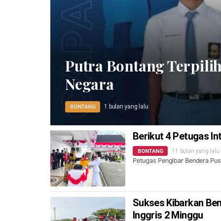
Putra Bontang Terpilih
Negara
1 bulan yang lalu
BONTANG
Berikut 4 Petugas In
11 bulan yang lalu
BONTANG
Petugas Pengibar Bendera Pus
Sukses Kibarkan Ben
Inggris 2 Minggu