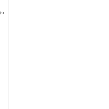
jak
g