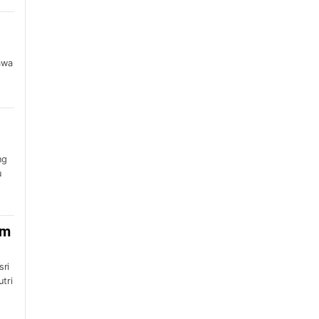
awa
ng
u
im
sri
tri