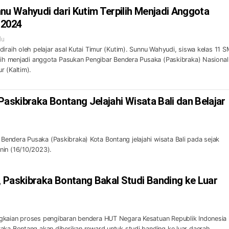
 Wahyudi dari Kutim Terpilih Menjadi Anggota
 2024
lu
iraih oleh pelajar asal Kutai Timur (Kutim). Sunnu Wahyudi, siswa kelas 11 
ilih menjadi anggota Pasukan Pengibar Bendera Pusaka (Paskibraka) Nasional
r (Kaltim).
Paskibraka Bontang Jelajahi Wisata Bali dan Belajar
ndera Pusaka (Paskibraka) Kota Bontang jelajahi wisata Bali pada sejak
nin (16/10/2023).
 Paskibraka Bontang Bakal Studi Banding ke Luar
gkaian proses pengibaran bendera HUT Negara Kesatuan Republik Indonesia
aka Bontang akan diberikan reward untuk studi banding ke luar daerah.