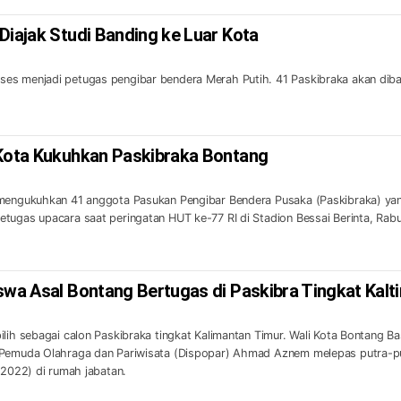
Diajak Studi Banding ke Luar Kota
es menjadi petugas pengibar bendera Merah Putih. 41 Paskibraka akan dib
 Kota Kukuhkan Paskibraka Bontang
 mengukuhkan 41 anggota Pasukan Pengibar Bendera Pusaka (Paskibraka) ya
tugas upacara saat peringatan HUT ke-77 RI di Stadion Bessai Berinta, Rab
swa Asal Bontang Bertugas di Paskibra Tingkat Kalt
lih sebagai calon Paskibraka tingkat Kalimantan Timur. Wali Kota Bontang Ba
 Pemuda Olahraga dan Pariwisata (Dispopar) Ahmad Aznem melepas putra-pu
/2022) di rumah jabatan.