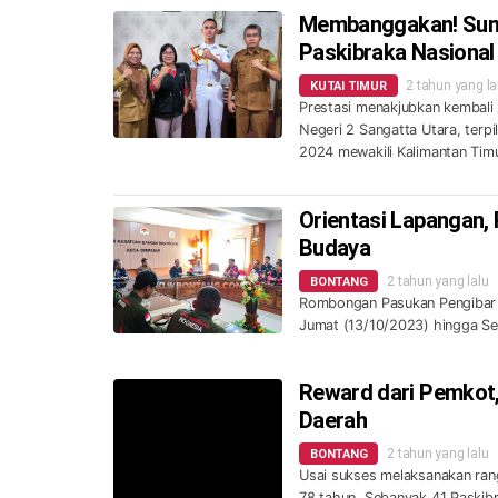
Membanggakan! Sunnu
Paskibraka Nasional
2 tahun yang la
KUTAI TIMUR
Prestasi menakjubkan kembali d
Negeri 2 Sangatta Utara, terp
2024 mewakili Kalimantan Timu
Orientasi Lapangan, 
Budaya
2 tahun yang lalu
BONTANG
Rombongan Pasukan Pengibar Be
Jumat (13/10/2023) hingga Se
Reward dari Pemkot,
Daerah
2 tahun yang lalu
BONTANG
Usai sukses melaksanakan ran
78 tahun. Sebanyak 41 Paskibr