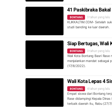
41 Paskibraka Bakal 
3 tahun yang lalu
BONTANG
KLIKKALTIM.COM- Setelah suks
studi banding ke luar daerah.
Siap Bertugas, Wali
3 tahun yang lalu
BONTANG
Wali Kota Bontang Basri Rase
menjalankan mandat sebagai pe
(17/8/2022).
Wali Kota Lepas 4 Si
4 tahun yang lalu
BONTANG
Empat siswa dari Bontang terpi
Rase didampingi Kepala Dinas
terbaik daerah itu, Rabu (27/7