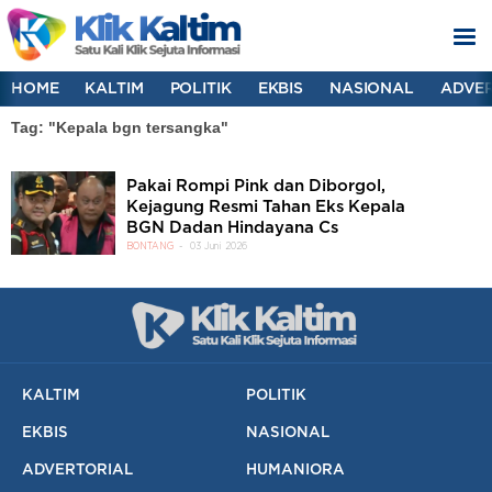
HOME
KALTIM
POLITIK
EKBIS
NASIONAL
ADVER
Tag: "Kepala bgn tersangka"
Pakai Rompi Pink dan Diborgol,
Kejagung Resmi Tahan Eks Kepala
BGN Dadan Hindayana Cs
BONTANG
03 Juni 2026
KALTIM
POLITIK
EKBIS
NASIONAL
ADVERTORIAL
HUMANIORA