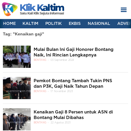
HOME
KALTIM
POLITIK
EKBIS
NASIONAL
ADVER
Tag: "Kenaikan gaji"
Mulai Bulan Ini Gaji Honorer Bontang
Naik, Ini Rincian Lengkapnya
BONTANG
03 September 2024
Pemkot Bontang Tambah Tukin PNS
dan P3K, Gaji Naik Tahun Depan
BONTANG
17 November 2023
Kenaikan Gaji 8 Persen untuk ASN di
Bontang Mulai Dibahas
BONTANG
22 Agustus 2023