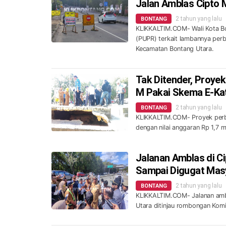
Jalan Amblas Cipto
2 tahun yang lalu
BONTANG
KLIKKALTIM.COM- Wali Kota Bo
(PUPR) terkait lambannya perb
Kecamatan Bontang Utara.
Tak Ditender, Proye
M Pakai Skema E-Ka
2 tahun yang lalu
BONTANG
KLIKKALTIM.COM- Proyek perba
dengan nilai anggaran Rp 1,7 m
Jalanan Amblas di C
Sampai Digugat Mas
2 tahun yang lalu
BONTANG
KLIKKALTIM.COM- Jalanan ambl
Utara ditinjau rombongan Komi