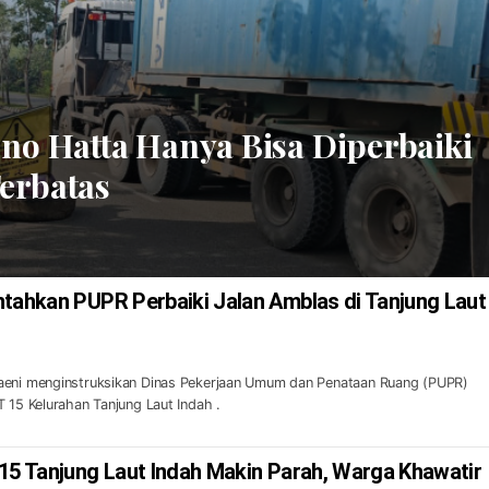
rno Hatta Hanya Bisa Diperbaiki
erbatas
ntahkan PUPR Perbaiki Jalan Amblas di Tanjung Laut
aeni menginstruksikan Dinas Pekerjaan Umum dan Penataan Ruang (PUPR)
T 15 Kelurahan Tanjung Laut Indah .
 15 Tanjung Laut Indah Makin Parah, Warga Khawatir