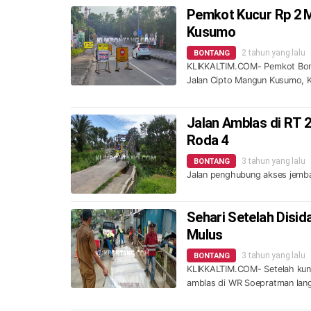
Pemkot Kucur Rp 2 Mi
Kusumo
2 tahun yang lalu
BONTANG
KLIKKALTIM.COM- Pemkot Bonta
Jalan Cipto Mangun Kusumo, K
Jalan Amblas di RT 
Roda 4
3 tahun yang lalu
BONTANG
Jalan penghubung akses jemba
Sehari Setelah Disi
Mulus
3 tahun yang lalu
BONTANG
KLIKKALTIM.COM- Setelah kunju
amblas di WR Soepratman lang