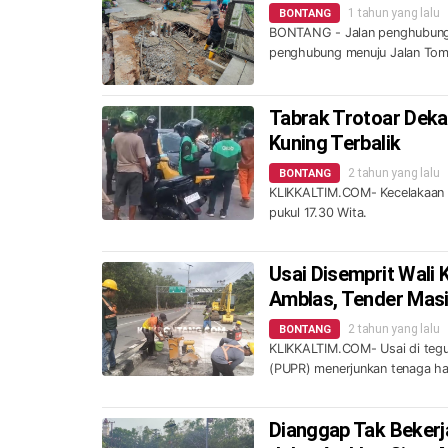
1 tahun yang lalu
BONTANG
BONTANG - Jalan penghubung d
penghubung menuju Jalan Toma
Tabrak Trotoar Deka
Kuning Terbalik
2 tahun yang lalu
BONTANG
KLIKKALTIM.COM- Kecelakaan t
pukul 17.30 Wita.
Usai Disemprit Wali
Amblas, Tender Masi
2 tahun yang lalu
BONTANG
KLIKKALTIM.COM- Usai di tegu
(PUPR) menerjunkan tenaga ha
Dianggap Tak Bekerj