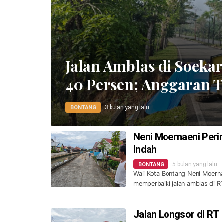
Jalan Amblas di Soeka
40 Persen; Anggaran T
3 bulan yang lalu
BONTANG
Neni Moernaeni Peri
Indah
5 bulan yang lalu
BONTANG
Wali Kota Bontang Neni Moern
memperbaiki jalan amblas di R
Jalan Longsor di RT