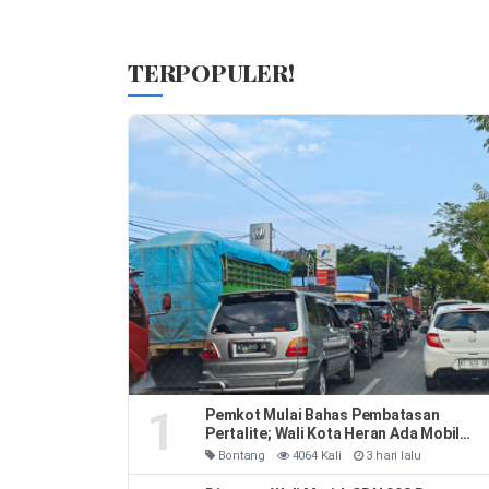
TERPOPULER!
1
Pemkot Mulai Bahas Pembatasan
Pertalite; Wali Kota Heran Ada Mobil
Habiskan 40 Liter Sehari
Bontang
4064 Kali
3 hari lalu