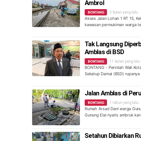
Ambrol
5 bulan yang lalu
BONTANG
Akses Jalan Lohan 1 RT 15, Ke
kawasan permukiman warga t
Tak Langsung Diperb
Amblas di BSD
11 bulan yang lalu
BONTANG
BONTANG - Perintah Wali Kota 
Sekatup Damai (BSD) rupanya 
Jalan Amblas di Pe
1 tahun yang lalu
BONTANG
Rumah Arsad Dani warga Gunu
Gunung Elai nyaris ambruk ka
Setahun Dibiarkan Ru