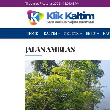
Jum'at, 7 Agustus 2026
-
13:01:42 PM
HOME
KALTIM
POLITIK
EKBIS
NAS
JALAN AMBLAS