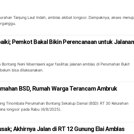
lurahan Tanjung Laut Indah, amblas akibat longsor. Dampaknya, akses menuj
erganggu.
aiki; Pemkot Bakal Bikin Perencanaan untuk Jalana
Bontang Neni Moerniaeni agar fasilitas jalanan amblas di Perumahan Bukit
belum bisa dilaksanakan.
rumahan BSD, Rumah Warga Terancam Ambruk
ng Tinombala Perumahan Bontang Sekatup Damai (BSD) RT 30 Kelurahan
rena longsor pada Rabu (6/8/2025).
sak; Akhirnya Jalan di RT 12 Gunung Elai Amblas