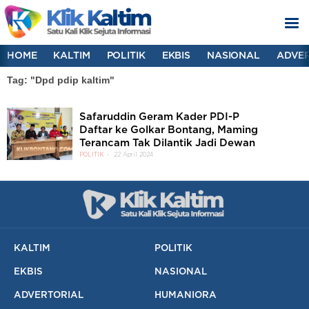
HOME
KALTIM
POLITIK
EKBIS
NASIONAL
ADVER
Tag: "Dpd pdip kaltim"
Safaruddin Geram Kader PDI-P
Daftar ke Golkar Bontang, Maming
Terancam Tak Dilantik Jadi Dewan
POLITIK
22 April 2024
KALTIM
POLITIK
EKBIS
NASIONAL
ADVERTORIAL
HUMANIORA