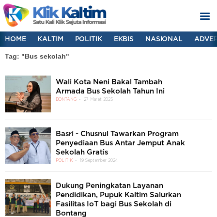
HOME
KALTIM
POLITIK
EKBIS
NASIONAL
ADVER
Tag: "Bus sekolah"
Wali Kota Neni Bakal Tambah
Armada Bus Sekolah Tahun Ini
BONTANG
27 Maret 2025
Basri - Chusnul Tawarkan Program
Penyediaan Bus Antar Jemput Anak
Sekolah Gratis
POLITIK
19 September 2024
Dukung Peningkatan Layanan
Pendidikan, Pupuk Kaltim Salurkan
Fasilitas IoT bagi Bus Sekolah di
Bontang