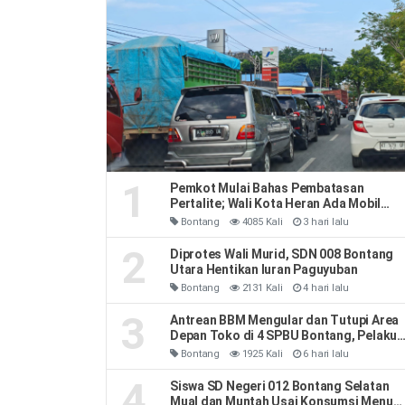
1
Pemkot Mulai Bahas Pembatasan
Pertalite; Wali Kota Heran Ada Mobil
Habiskan 40 Liter Sehari
Bontang
4085 Kali
3 hari lalu
2
Diprotes Wali Murid, SDN 008 Bontang
Utara Hentikan Iuran Paguyuban
Bontang
2131 Kali
4 hari lalu
3
Antrean BBM Mengular dan Tutupi Area
Depan Toko di 4 SPBU Bontang, Pelaku
Usaha Rugi
Bontang
1925 Kali
6 hari lalu
4
Siswa SD Negeri 012 Bontang Selatan
Mual dan Muntah Usai Konsumsi Menu