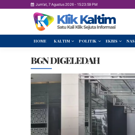
Jum'at, 7 Agustus 2026
-
15:23:59 PM
HOME
KALTIM
POLITIK
EKBIS
NAS
BGN DIGELEDAH