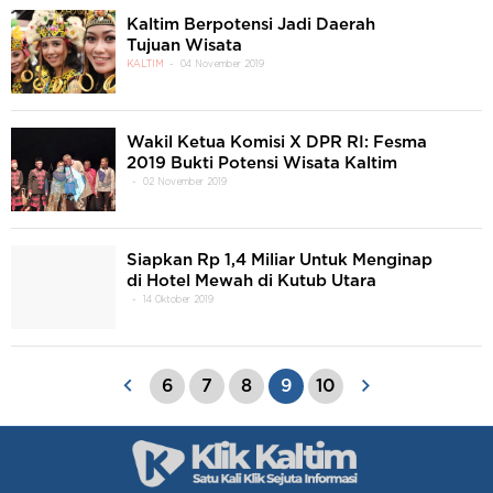
Kaltim Berpotensi Jadi Daerah
Tujuan Wisata
KALTIM
04 November 2019
Wakil Ketua Komisi X DPR RI: Fesma
2019 Bukti Potensi Wisata Kaltim
02 November 2019
Siapkan Rp 1,4 Miliar Untuk Menginap
di Hotel Mewah di Kutub Utara
14 Oktober 2019
6
7
8
9
10