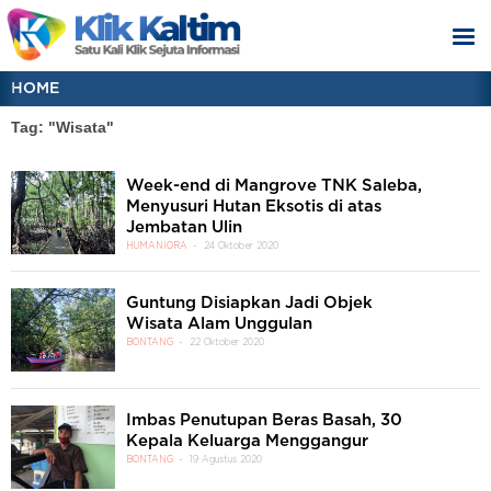
HOME
Tag: "Wisata"
Week-end di Mangrove TNK Saleba,
Menyusuri Hutan Eksotis di atas
Jembatan Ulin
HUMANIORA
24 Oktober 2020
Guntung Disiapkan Jadi Objek
Wisata Alam Unggulan
BONTANG
22 Oktober 2020
Imbas Penutupan Beras Basah, 30
Kepala Keluarga Menggangur
BONTANG
19 Agustus 2020