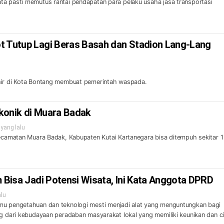
a pasti memutus rantai pendapatan para pelaku usaha jasa transportasi
t Tutup Lagi Beras Basah dan Stadion Lang-Lang
hir di Kota Bontang membuat pemerintah waspada.
 Ikonik di Muara Badak
yang lalu
Kecamatan Muara Badak, Kabupaten Kutai Kartanegara bisa ditempuh sekitar 1
m Bisa Jadi Potensi Wisata, Ini Kata Anggota DPRD
alu
mu pengetahuan dan teknologi mesti menjadi alat yang menguntungkan bagi
g dari kebudayaan peradaban masyarakat lokal yang memiliki keunikan dan ci