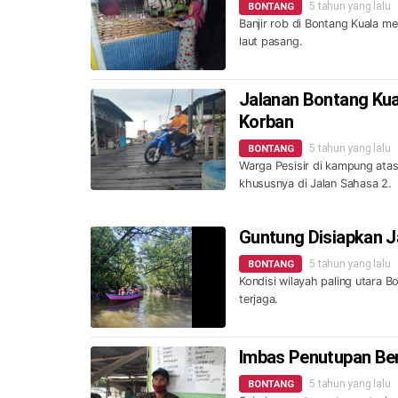
5 tahun yang lalu
BONTANG
Banjir rob di Bontang Kuala m
laut pasang.
Jalanan Bontang Kua
Korban
5 tahun yang lalu
BONTANG
Warga Pesisir di kampung atas
khususnya di Jalan Sahasa 2.
Guntung Disiapkan J
5 tahun yang lalu
BONTANG
Kondisi wilayah paling utara B
terjaga.
Imbas Penutupan Ber
5 tahun yang lalu
BONTANG