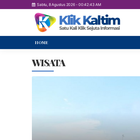
Sabtu, 8 Agustus 2026
-
00:42:44 AM
HOME
WISATA