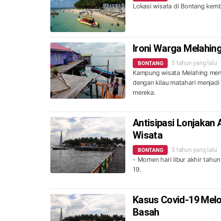
Lokasi wisata di Bontang kemba
Ironi Warga Melahing
5 tahun yang lalu
BONTANG
Kampung wisata Melahing men
dengan kilau matahari menjadi 
mereka.
Antisipasi Lonjakan
Wisata
5 tahun yang lalu
BONTANG
- Momen hari libur akhir tah
19.
Kasus Covid-19 Melo
Basah