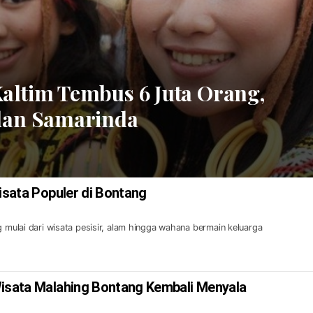
altim Tembus 6 Juta Orang,
 dan Samarinda
Wisata Populer di Bontang
g mulai dari wisata pesisir, alam hingga wahana bermain keluarga
Wisata Malahing Bontang Kembali Menyala