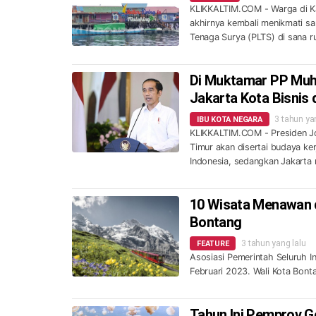
KLIKKALTIM.COM - Warga di Ka
akhirnya kembali menikmati sam
Tenaga Surya (PLTS) di sana r
Di Muktamar PP Muh
Jakarta Kota Bisnis 
3 tahun yan
IBU KOTA NEGARA
KLIKKALTIM.COM - Presiden J
Timur akan disertai budaya ker
Indonesia, sedangkan Jakarta 
10 Wisata Menawan d
Bontang
3 tahun yang lalu
FEATURE
Asosiasi Pemerintah Seluruh I
Februari 2023. Wali Kota Bont
Tahun Ini Pemprov Ge