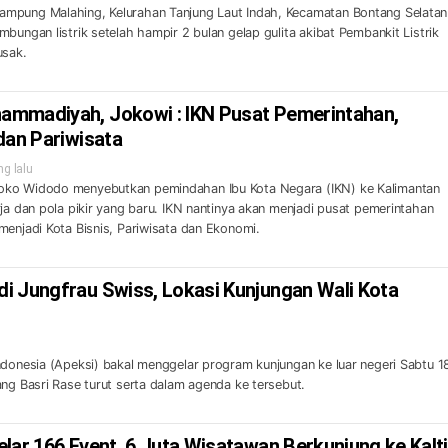
mpung Malahing, Kelurahan Tanjung Laut Indah, Kecamatan Bontang Selatan
bungan listrik setelah hampir 2 bulan gelap gulita akibat Pembankit Listrik
usak.
ammadiyah, Jokowi : IKN Pusat Pemerintahan,
dan Pariwisata
g lalu
oko Widodo menyebutkan pemindahan Ibu Kota Negara (IKN) ke Kalimantan
ja dan pola pikir yang baru. IKN nantinya akan menjadi pusat pemerintahan
menjadi Kota Bisnis, Pariwisata dan Ekonomi.
i Jungfrau Swiss, Lokasi Kunjungan Wali Kota
ndonesia (Apeksi) bakal menggelar program kunjungan ke luar negeri Sabtu 1
ang Basri Rase turut serta dalam agenda ke tersebut.
lar 166 Event, 6 Juta Wisatawan Berkunjung ke Kalt