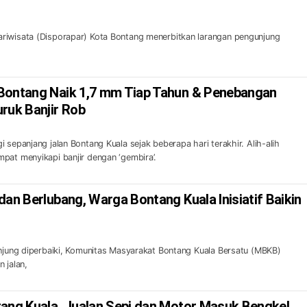
riwisata (Disporapar) Kota Bontang menerbitkan larangan pengunjung
Bontang Naik 1,7 mm Tiap Tahun & Penebangan
uk Banjir Rob
 sepanjang jalan Bontang Kuala sejak beberapa hari terakhir. Alih-alih
pat menyikapi banjir dengan ‘gembira’.
dan Berlubang, Warga Bontang Kuala Inisiatif Baikin
unjung diperbaiki, Komunitas Masyarakat Bontang Kuala Bersatu (MBKB)
n jalan,
tang Kuala, Jualan Sepi dan Motor Masuk Bengkel