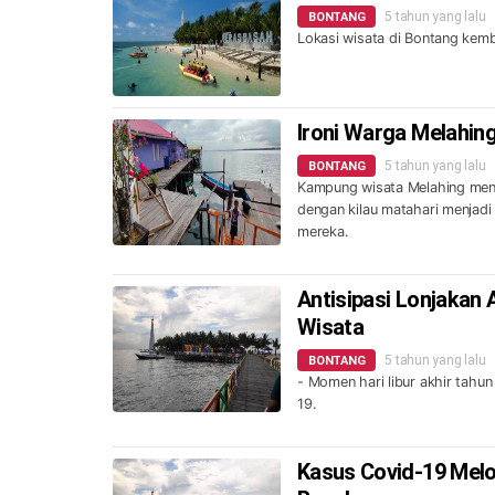
5 tahun yang lalu
BONTANG
Lokasi wisata di Bontang kemba
Ironi Warga Melahing
5 tahun yang lalu
BONTANG
Kampung wisata Melahing men
dengan kilau matahari menjadi 
mereka.
Antisipasi Lonjakan
Wisata
5 tahun yang lalu
BONTANG
- Momen hari libur akhir tah
19.
Kasus Covid-19 Melo