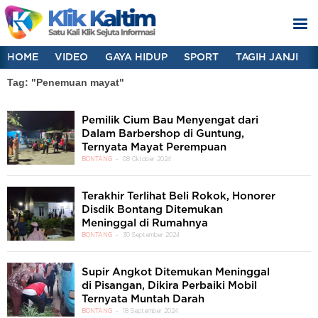
HOME
VIDEO
GAYA HIDUP
SPORT
TAGIH JANJI
Tag: "Penemuan mayat"
Pemilik Cium Bau Menyengat dari
Dalam Barbershop di Guntung,
Ternyata Mayat Perempuan
BONTANG
08 Oktober 2024
Terakhir Terlihat Beli Rokok, Honorer
Disdik Bontang Ditemukan
Meninggal di Rumahnya
BONTANG
30 September 2024
Supir Angkot Ditemukan Meninggal
di Pisangan, Dikira Perbaiki Mobil
Ternyata Muntah Darah
BONTANG
18 September 2024