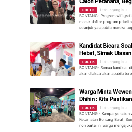
Calon Petahana, Beg
1 tahun yang lalu
POLITIK
BONTANG- Program wifi gratis 
masuk daftar program priorita
selanjutnya apabila mereka terp
Kandidat Bicara Soal
Hebat, Simak Ulasan
1 tahun yang lalu
POLITIK
BONTANG- Semua kandidat di Pi
akan dilaksanakan apabila terp
Warga Minta Wewena
Dhihin : Kita Pastika
1 tahun yang lalu
POLITIK
BONTANG - Kampanye calon wak
Kecamatan Bontang Barat, Seni
non partai ini warga mengajuk