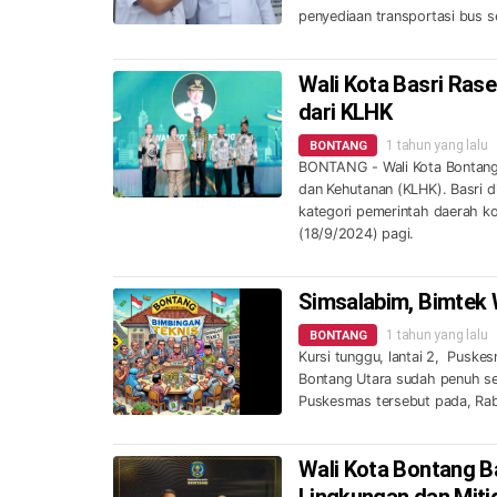
penyediaan transportasi bus se
Wali Kota Basri Rase
dari KLHK
1 tahun yang lalu
BONTANG
BONTANG - Wali Kota Bontang 
dan Kehutanan (KLHK). Basri d
kategori pemerintah daerah ko
(18/9/2024) pagi.
Simsalabim, Bimtek
1 tahun yang lalu
BONTANG
Kursi tunggu, lantai 2, Puske
Bontang Utara sudah penuh se
Puskesmas tersebut pada, Rab
Wali Kota Bontang B
Lingkungan dan Miti