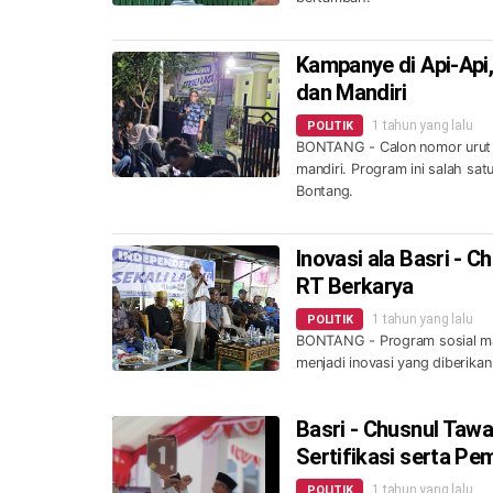
Kampanye di Api-Api
dan Mandiri
1 tahun yang lalu
POLITIK
BONTANG - Calon nomor urut 
mandiri. Program ini salah satu
Bontang.
Inovasi ala Basri - 
RT Berkarya
1 tahun yang lalu
POLITIK
BONTANG - Program sosial mas
menjadi inovasi yang diberikan
Basri - Chusnul Tawa
Sertifikasi serta P
1 tahun yang lalu
POLITIK