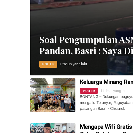
Soal Pengumpulan ASN
Pandan, Basri : Saya
1 tahun yang lalu
POLITIK
Keluarga Minang Ran
1 tahun yang lalu
POLITIK
BONTANG – Dukungan paguyuba
mengalir. Teranyar, Paguyub
pasangan Basri - Chusnul.
Mengapa Wifi Gratis