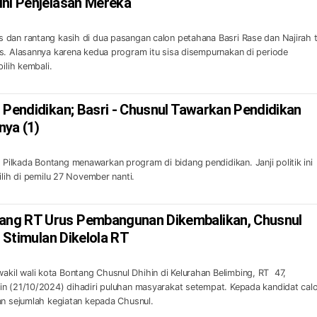
ini Penjelasan Mereka
dan rantang kasih di dua pasangan calon petahana Basri Rase dan Najirah 
s. Alasannya karena kedua program itu sisa disempurnakan di periode
ilih kembali.
 Pendidikan; Basri - Chusnul Tawarkan Pendidikan
nya (1)
lkada Bontang menawarkan program di bidang pendidikan. Janji politik ini
ilih di pemilu 27 November nanti.
ng RT Urus Pembangunan Dikembalikan, Chusnul
n Stimulan Dikelola RT
il wali kota Bontang Chusnul Dhihin di Kelurahan Belimbing, RT 47,
n (21/10/2024) dihadiri puluhan masyarakat setempat. Kepada kandidat cal
an sejumlah kegiatan kepada Chusnul.