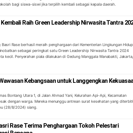
kolah bagi siswa-siswi jika terpilih kembali sebagai kepala daerah.
 Kembali Raih Green Leadership Nirwasita Tantra 20
Basri Rase berhasil meraih penghargaan dari Kementerian Lingkungan Hidu
inobatkan sebagai peringkat satu Green Leadership Nirwasita Tantra 2024
ta kecil. Penyerahan piala dilakukan di Gedung Manggala Wanabakti, Jakarta
 Wawasan Kebangsaan untuk Langgengkan Kekuasa
smas Bontang Utara 1, di Jalan Ahmad Yani, Kelurahan Api-Api, Kecamatan
sak dengan warga. Mereka menunggu antrean surat kesehatan yang diterbit
u (28/8/2024) siang.
asri Rase Terima Penghargaan Tokoh Pelestari
gasi Bencana