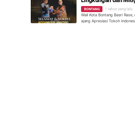
1 tahun yang lalu
BONTANG
Wali Kota Bontang Basri Rase
ajang Apresiasi Tokoh Indone
Dukungan Terus Menga
Chusnul
1 tahun yang lalu
POLITIK
BONTANG - Dukungan politik ba
paguyuban Forum Bubuhan Bor
Barisan Politik Basr
Bontang
1 tahun yang lalu
POLITIK
BONTANG- Barisan politik pas
Partai Kebangkitan Nusantara 