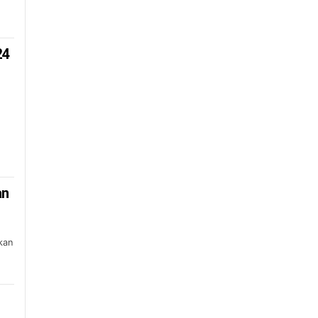
24
p
,
an
kan