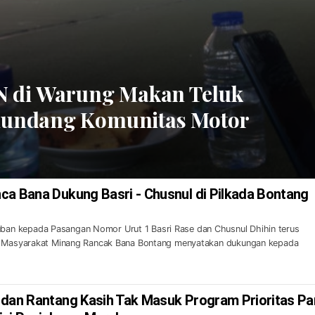
 di Warung Makan Teluk
 Diundang Komunitas Motor
ca Bana Dukung Basri - Chusnul di Pilkada Bontang
n kepada Pasangan Nomor Urut 1 Basri Rase dan Chusnul Dhihin terus
an Masyarakat Minang Rancak Bana Bontang menyatakan dukungan kepada
 dan Rantang Kasih Tak Masuk Program Prioritas Pa