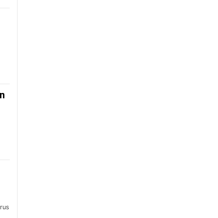
an
rus