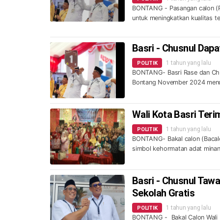
BONTANG - Pasangan calon (P
untuk meningkatkan kualitas te
Basri - Chusnul Dapa
1 tahun yang lalu
POLITIK
BONTANG- Basri Rase dan Chus
Bontang November 2024 men
Wali Kota Basri Ter
1 tahun yang lalu
POLITIK
BONTANG- Bakal calon (Bacalo
simbol kehormatan adat minan
Basri - Chusnul Taw
Sekolah Gratis
1 tahun yang lalu
POLITIK
BONTANG - Bakal Calon Wali K