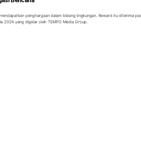
, mendapatkan penghargaan dalam bidang lingkungan. Reward itu diterima pa
sia 2024 yang digelar oleh TEMPO Media Group.
lir, Giliran FBBK Ikut Barisan Pemenangan Basri -
gi pasangan calon Basri Rase dan Chusnul Dhihin terus mengalir. Teranyar
neo Kalimantan (FBBK) ikut merapat dalam barisan pemenangan.
i - Chusnul Bertambah, PKN Ikut Mendukung di Pilkad
angan Basri Rase - Chusnul Dhihin bertambah. Dewan Pimpinan Cabang (DP
(PKN) menyatakan dukungan politik ke Basri - Chusnul di Pilkada Bontang.