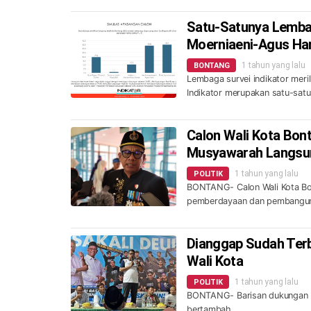
Satu-Satunya Lembaga
Moerniaeni-Agus Har
1 tahun yang lalu
BONTANG
Lembaga survei indikator meril
Indikator merupakan satu-satu
Calon Wali Kota Bon
Musyawarah Langsun
1 tahun yang lalu
POLITIK
BONTANG- Calon Wali Kota Bon
pemberdayaan dan pembanguna
Dianggap Sudah Terbu
Wali Kota
1 tahun yang lalu
POLITIK
BONTANG- Barisan dukungan Pa
bertambah.