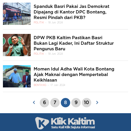
Spanduk Basri Pakai Jas Demokrat
Dipajang di Kantor DPC Bontang,
Resmi Pindah dari PKB?
POLITIK
18 Juni 2024
DPW PKB Kaltim Pastikan Basri
Bukan Lagi Kader, Ini Daftar Struktur
Pengurus Baru
POLITIK
18 Juni 2024
Momen Idul Adha Wali Kota Bontang
Ajak Maknai dengan Mempertebal
Keikhlasan
BONTANG
17 Juni 2024
6
7
8
9
10