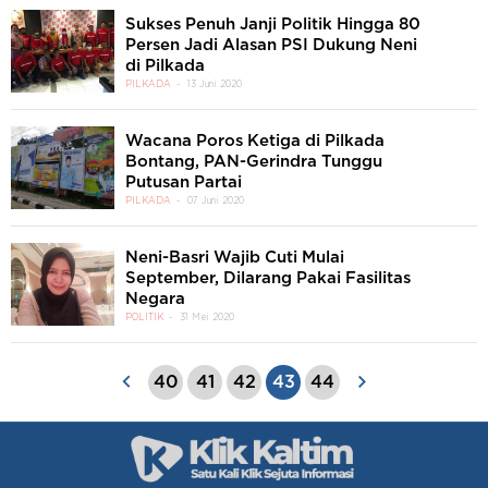
Sukses Penuh Janji Politik Hingga 80
Persen Jadi Alasan PSI Dukung Neni
di Pilkada
PILKADA
13 Juni 2020
Wacana Poros Ketiga di Pilkada
Bontang, PAN-Gerindra Tunggu
Putusan Partai
PILKADA
07 Juni 2020
Neni-Basri Wajib Cuti Mulai
September, Dilarang Pakai Fasilitas
Negara
POLITIK
31 Mei 2020
40
41
42
43
44